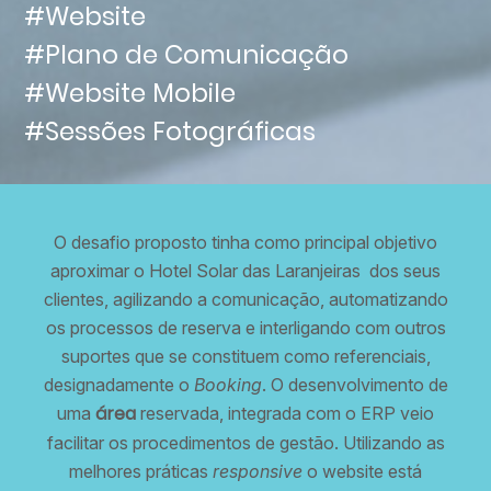
#Website
#Plano de Comunicação
#Website Mobile
#Sessões Fotográficas
O desafio proposto tinha como principal objetivo
aproximar o Hotel Solar das Laranjeiras dos seus
clientes, agilizando a comunicação, automatizando
os processos de reserva e interligando com outros
suportes que se constituem como referenciais,
designadamente o
Booking
. O desenvolvimento de
área
uma
reservada, integrada com o ERP veio
facilitar os procedimentos de gestão. Utilizando as
melhores práticas
responsive
o website está