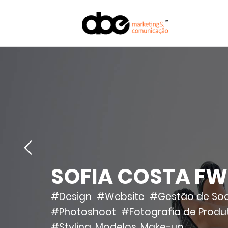
SOFIA COSTA FW 
#Design
#Website
#Gestão de Soc
#Photoshoot
#Fotografia de Prod
#Styling, Modelos, Make-up