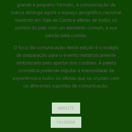
grande e pequeno formato, a comunicação da
marca abrange agora o espaço geográfico nacional
reunindo em Vale de Cambra atletas de todos os
pontos do país com um elemento comum, a sua
paixão pela corrida.
O foco da comunicação desta edição é o estágio
de preparação para o evento metaforicamente
simbolizado pelo apertar dos cordões. A paleta
cromática pretende imputar a imersividade da
experiência a todos os atletas que se cruzam com
os diferentes suportes de comunicação.
WEBSITE
FACEBOOK