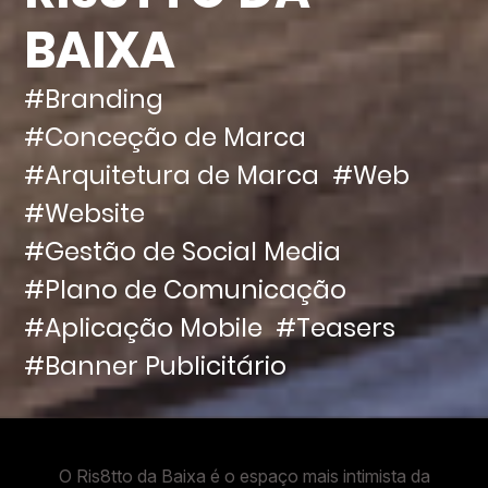
BAIXA
#Branding
#Conceção de Marca
#Arquitetura de Marca
#Web
#Website
#Gestão de Social Media
#Plano de Comunicação
#Aplicação Mobile
#Teasers
#Banner Publicitário
O Ris8tto da Baixa é o espaço mais intimista da