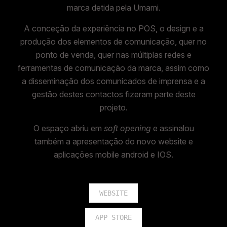
marca detida pela Umami.
A conceção da experiência no POS, o design e a
produção dos elementos de comunicação, quer no
ponto de venda, quer nas múltiplas redes e
ferramentas de comunicação da marca, assim como
a disseminação dos comunicados de imprensa e a
gestão destes contactos fizeram parte deste
projeto.
O espaço abriu em
soft opening
e assinalou
também a apresentação do novo website e
aplicações mobile android e IOS.
WEBSITE
APP STORE