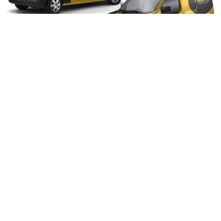
C
O
M
U
N
I
C
A
Ç
Ã
O
C
O
M
P
R
O
P
Ó
S
I
T
O
Onde a estratégia