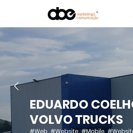
EDUARDO COELH
VOLVO TRUCKS
#Web
#Website
#Mobile
#Websit