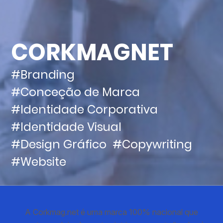
CORKMAGNET
#Branding
#Conceção de Marca
#Identidade Corporativa
#Identidade Visual
#Design Gráfico
#Copywriting
#Website
A Corkmag.net é uma marca 100% nacional que