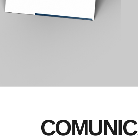
C
O
M
U
N
I
C