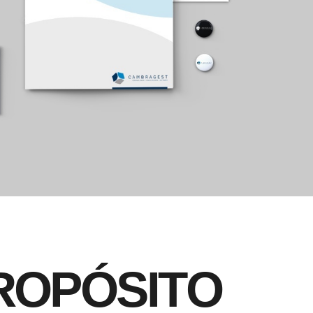
R
O
P
Ó
S
I
T
O