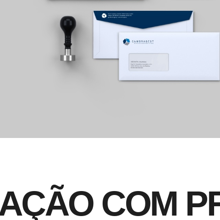
A
Ç
Ã
O
C
O
M
P