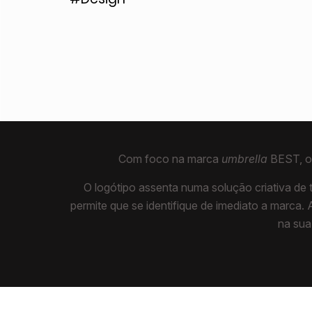
Com foco na marca
umbrella
BEST, o 
O logótipo assenta numa solução criativa de 
permite que se identifique de imediato a marca
na sua