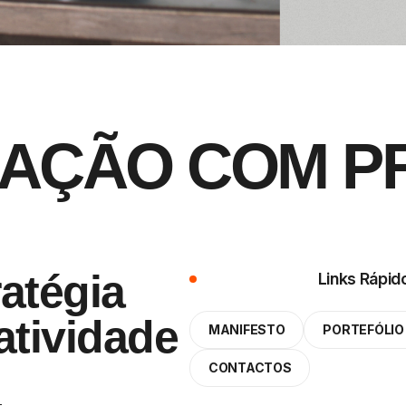
A
Ç
Ã
O
C
O
M
P
atégia
Links Rápid
atividade
MANIFESTO
PORTEFÓLIO
CONTACTOS