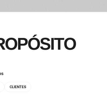
R
O
P
Ó
S
I
T
O
os
CLIENTES