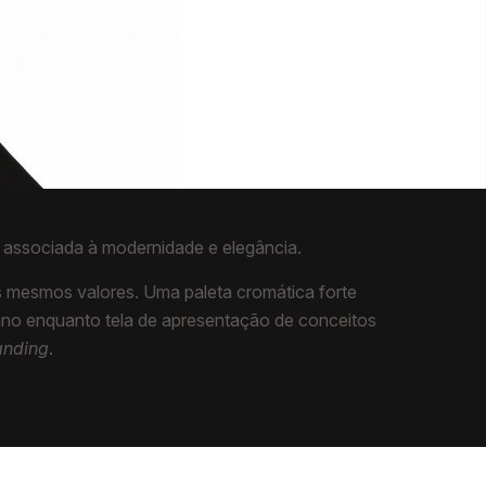
se associada à modernidade e elegância.
os mesmos valores. Uma paleta cromática forte
mano enquanto tela de apresentação de conceitos
anding
.