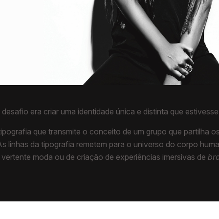
desafio era criar uma identidade única e distinta que estives
tipografia que transmite o conceito de um grupo que partilha 
. As linhas da tipografia remetem para o universo do corpo hu
 vertente moda ou de criação de experiências imersivas de
br