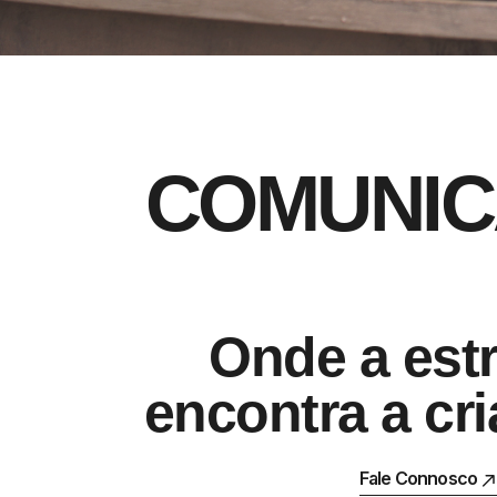
C
O
M
U
N
I
C
Onde a estr
encontra a cri
Fale Connosco