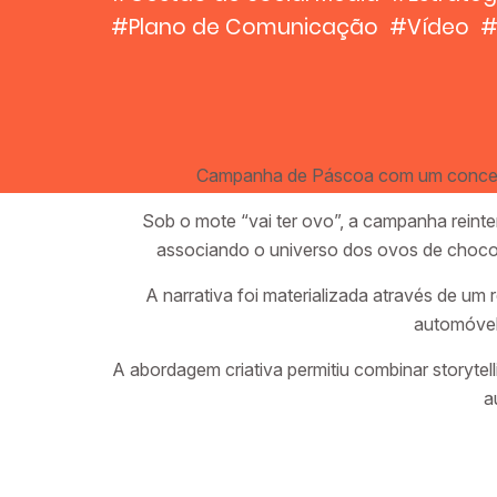
#Plano de Comunicação
#Vídeo
#
Campanha de Páscoa com um conceito c
Sob o mote “vai ter ovo”, a campanha reint
associando o universo dos ovos de chocola
A narrativa foi materializada através de u
automóvel
A abordagem criativa permitiu combinar storyte
a