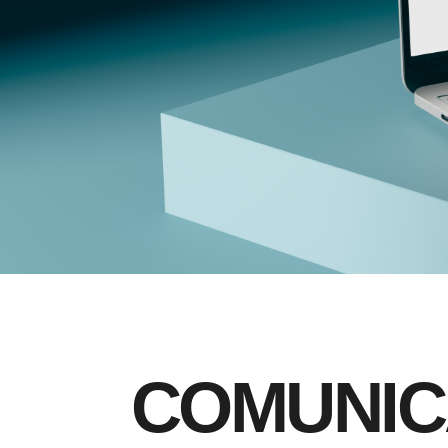
C
O
M
U
N
I
C