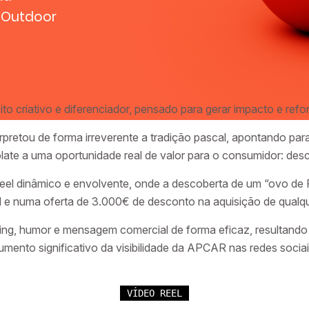
Outdoor
riativo e diferenciador, pensado para gerar impacto e reforç
erpretou de forma irreverente a tradição pascal, apontando p
te a uma oportunidade real de valor para o consumidor: desc
m reel dinâmico e envolvente, onde a descoberta de um “ovo d
 e numa oferta de 3.000€ de desconto na aquisição de qualque
lling, humor e mensagem comercial de forma eficaz, resultand
umento significativo da visibilidade da APCAR nas redes sociai
VÍDEO REEL