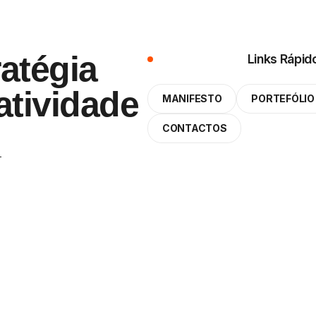
atégia
Links Rápid
atividade
MANIFESTO
PORTEFÓLIO
CONTACTOS
FO@ABEMKT.COM
256 485 144