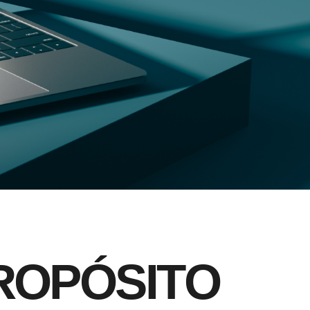
R
O
P
Ó
S
I
T
O