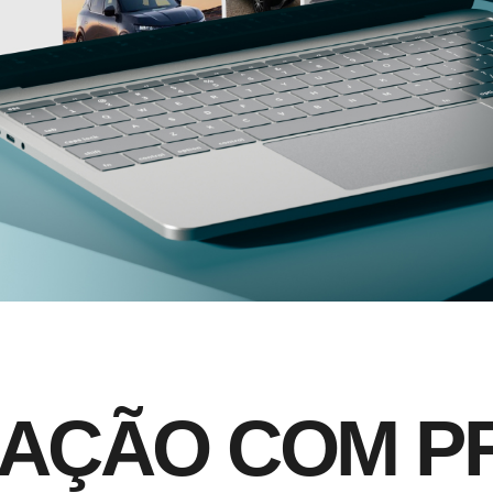
A
Ç
Ã
O
C
O
M
P